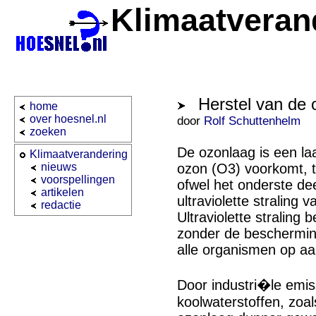
Klimaatveran
Herstel van de 
home
over hoesnel.nl
door
Rolf Schuttenhelm
zoeken
De ozonlaag is een laa
Klimaatverandering
nieuws
ozon (O3) voorkomt, 
voorspellingen
ofwel het onderste de
artikelen
ultraviolette straling 
redactie
Ultraviolette straling
zonder de beschermin
alle organismen op aa
Door industri�le emi
koolwaterstoffen, zoa