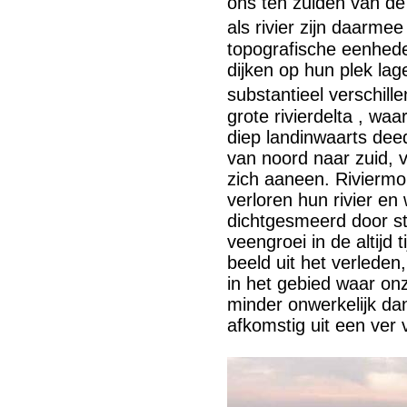
ons ten zuiden van de 
als rivier zijn daarm
topografische eenhed
dijken op hun plek lag
substantieel verschi
grote rivierdelta , waar
diep landinwaarts dee
van noord naar zuid, 
zich aaneen. Riviermon
verloren hun rivier en
dichtgesmeerd door s
veengroei in de altijd 
beeld uit het verleden,
in het gebied waar on
minder onwerkelijk dan
afkomstig uit een ver 