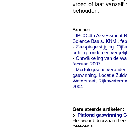
vroeg of laat vanzel
behouden.
Bronnen:
-
IPCC 4th Assessment Re
Science Basis. KNMI, feb
-
Zeespiegelstijging. Cij
achtergronden en vergeli
-
Ontwikkeling van de W
februari 2007.
-
Morfologische verander
gaswinning. Locatie Zuidw
Waterstaat, Rijkswaterstaa
2004.
Gerelateerde artikelen:
Plafond gaswinning G
Het woord duurzaam heef
betekenis.