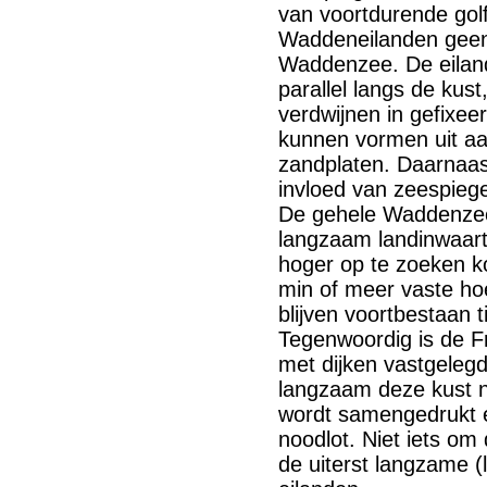
van voortdurende gol
Waddeneilanden geen
Waddenzee. De eilan
parallel langs de kus
verdwijnen in gefixe
kunnen vormen uit aa
zandplaten. Daarnaa
invloed van zeespiege
De gehele Waddenzee 
langzaam landinwaarts
hoger op te zoeken 
min of meer vaste ho
blijven voortbestaan t
Tegenwoordig is de F
met dijken vastgeleg
langzaam deze kust 
wordt samengedrukt en
noodlot. Niet iets om 
de uiterst langzame 