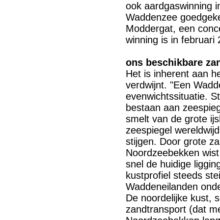
ook aardgaswinning i
Waddenzee goedgekeur
Moddergat, een conc
winning is in februar
ons beschikbare za
Het is inherent aan 
verdwijnt. "Een Wad
evenwichtssituatie. S
bestaan aan zeespiege
smelt van de grote ijs
zeespiegel wereldwijd 
stijgen. Door grote z
Noordzeebekken wist d
snel de huidige liggin
kustprofiel steeds ste
Waddeneilanden onder
De noordelijke kust, 
zandtransport (dat m