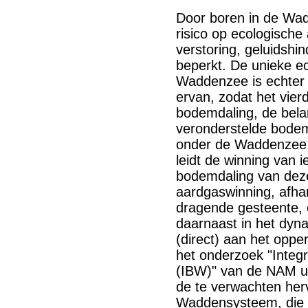
Door boren in de Wad
risico op ecologische
verstoring, geluidshi
beperkt. De unieke e
Waddenzee is echter 
ervan, zodat het vierd
bodemdaling, de bela
veronderstelde bodem
onder de Waddenzee b
leidt de winning van i
bodemdaling van deze
aardgaswinning, afhan
dragende gesteente, e
daarnaast in het dyn
(direct) aan het opp
het onderzoek "Inte
(IBW)" van de NAM ui
de te verwachten her
Waddensysteem, die 