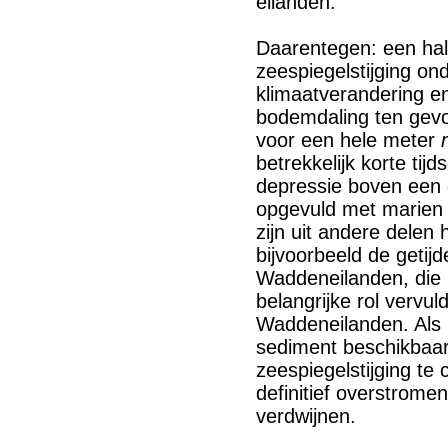
eilanden.
Daarentegen: een hal
zeespiegelstijging on
klimaatverandering e
bodemdaling ten gevo
voor een hele meter
betrekkelijk korte tij
depressie boven een 
opgevuld met marien 
zijn uit andere dele
bijvoorbeeld de getij
Waddeneilanden, die 
belangrijke rol vervu
Waddeneilanden. Als
sediment beschikbaar
zeespiegelstijging te
definitief overstrome
verdwijnen.