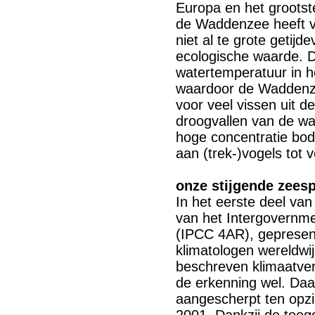
Europa en het grootst
de Waddenzee heeft 
niet al te grote getij
ecologische waarde. D
watertemperatuur in he
waardoor de Waddenze
voor veel vissen uit d
droogvallen van de wa
hoge concentratie bode
aan (trek-)vogels tot v
onze stijgende zeesp
In het eerste deel va
van het Intergovernm
(IPCC 4AR), gepresen
klimatologen wereldwi
beschreven klimaatve
de erkenning wel. Daar
aangescherpt ten opzic