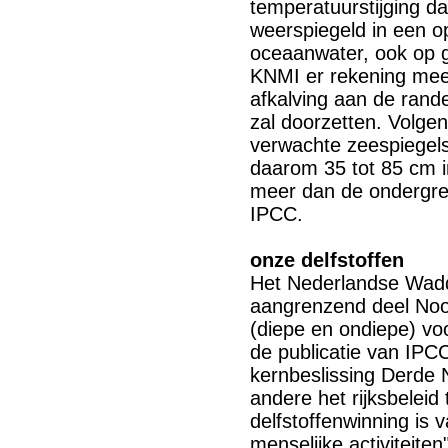
temperatuurstijging da
weerspiegeld in een o
oceaanwater, ook op g
KNMI er rekening mee
afkalving aan de rand
zal doorzetten. Volge
verwachte zeespiegels
daarom 35 tot 85 cm in
meer dan de ondergren
IPCC.
onze delfstoffen
Het Nederlandse Wad
aangrenzend deel Noo
(diepe en ondiepe) vo
de publicatie van IPC
kernbeslissing Derde
andere het rijksbeleid
delfstoffenwinning is 
menselijke activiteiten