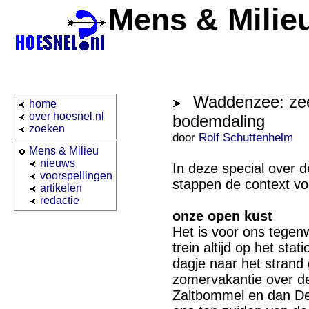
Mens & Milie
Waddenzee: zees
home
over hoesnel.nl
bodemdaling
zoeken
door
Rolf Schuttenhelm
Mens & Milieu
nieuws
In deze special over 
voorspellingen
stappen de context vo
artikelen
redactie
onze open kust
Het is voor ons tegen
trein altijd op het sta
dagje naar het strand
zomervakantie over de
Zaltbommel en dan De