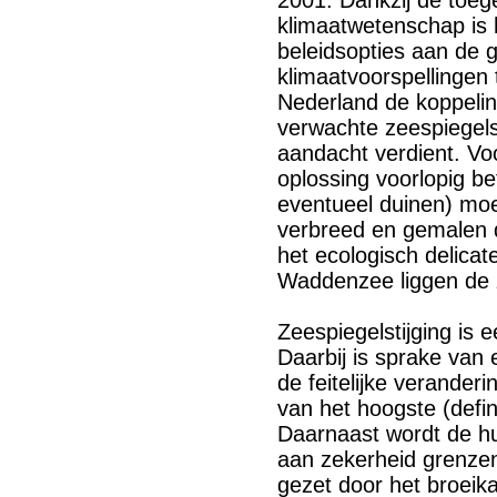
2001. Dankzij de toeg
klimaatwetenschap is 
beleidsopties aan de 
klimaatvoorspellingen 
Nederland de koppelin
verwachte zeespiegels
aandacht verdient. Vo
oplossing voorlopig bet
eventueel duinen) mo
verbreed en gemalen 
het ecologisch delica
Waddenzee liggen de 
Zeespiegelstijging is 
Daarbij is sprake van 
de feitelijke verander
van het hoogste (defin
Daarnaast wordt de hu
aan zekerheid grenzen
gezet door het broeika