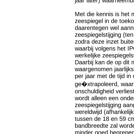
jaar later) waarneemba
Met die kennis is het 
zeespiegel in de toeko
daarentegen wel aann
zeespiegelstijging (te
zodra deze inzet bui
waarbij volgens het I
werkelijke zeespiegels
Daarbij kan de op dit
waargenomen jaarlijks
per jaar met de tijd i
ge�xtrapoleerd, waarbi
onschuldigheid verlies
wordt alleen een onde
zeespiegelstijging aa
wereldwijd (afhankelij
tussen de 18 en 59 cm 
bandbreedte zal word
minder goed begrepen 