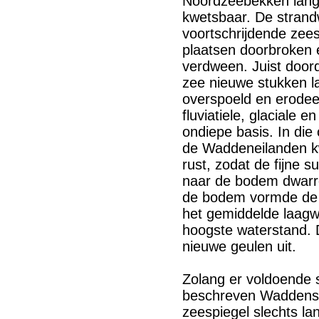
Noordzeebekken langs
kwetsbaar. De strand
voortschrijdende zees
plaatsen doorbroken 
verdween. Juist door
zee nieuwe stukken l
overspoeld en erodee
fluviatiele, glaciale 
ondiepe basis. In die
de Waddeneilanden kw
rust, zodat de fijne s
naar de bodem dwarr
de bodem vormde de 
het gemiddelde laagwa
hoogste waterstand. 
nieuwe geulen uit.
Zolang er voldoende 
beschreven Waddensys
zeespiegel slechts la