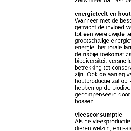
zelfs meer dan 9% b
energieteelt en hou
Wanneer met de besc
getracht de invloed v
tot een wereldwijde t
grootschalige energie
energie, het totale 
de nabije toekomst za
biodiversiteit versnel
betrekking tot conserve
zijn. Ook de aanleg 
houtproductie zal op k
hebben op de biodivers
gecompenseerd door d
bossen.
vleesconsumptie
Als de vleesproductie
dieren welzijn, emiss