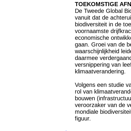
TOEKOMSTIGE AF
De Tweede Global Bio
vanuit dat de achteru
biodiversiteit in de t
voornaamste drijfkrac
economische ontwikke
gaan. Groei van de b
waarschijnlijkheid lei
daarmee verdergaand
versnippering van le
klimaatverandering.
Volgens een studie v
rol van klimaatverand
bouwen (infrastructu
veroorzaker van de v
mondiale biodiversitei
figuur.