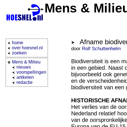
Mens & Milie
Afname biodivers
home
over hoesnel.nl
door
Rolf Schuttenhelm
zoeken
Biodiversiteit is een m
Mens & Milieu
nieuws
in een gebied. Naast 
voorspellingen
bijvoorbeeld ook genet
artikelen
en de verscheidenhei
redactie
biodiversiteit van een
HISTORISCHE AFN
Het verlies van de oors
Nederland relatief ho
van de oorspronkelijke
Europa van de EU-15 