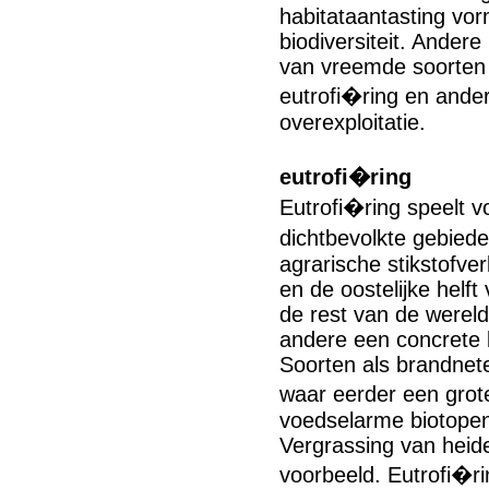
habitataantasting vo
biodiversiteit. Andere
van vreemde soorten o
eutrofi�ring en ande
overexploitatie.
eutrofi�ring
Eutrofi�ring speelt vo
dichtbevolkte gebiede
agrarische stikstofver
en de oostelijke helf
de rest van de wereld
andere een concrete 
Soorten als brandnet
waar eerder een grote
voedselarme biotope
Vergrassing van heid
voorbeeld. Eutrofi�r