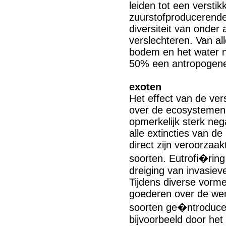
leiden tot een versti
zuurstofproducerende
diversiteit van onder
verslechteren. Van all
bodem en het water n
50% een antropogene
exoten
Het effect van de ver
over de ecosystemen 
opmerkelijk sterk nega
alle extincties van 
direct zijn veroorzaa
soorten. Eutrofi�ring
dreiging van invasieve
Tijdens diverse vorm
goederen over de we
soorten ge�ntroduce
bijvoorbeeld door het